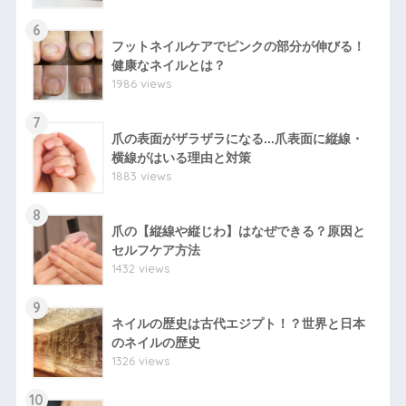
6
フットネイルケアでピンクの部分が伸びる！
健康なネイルとは？
1986 views
7
爪の表面がザラザラになる...爪表面に縦線・
横線がはいる理由と対策
1883 views
8
爪の【縦線や縦じわ】はなぜできる？原因と
セルフケア方法
1432 views
9
ネイルの歴史は古代エジプト！？世界と日本
のネイルの歴史
1326 views
10