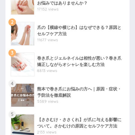
お悩みではありませんか？
17152 views
2
爪の【横線や横じわ】はなぜできる？原因と
セルフケア方法
11677 views
3
巻き爪とジェルネイルは相性が悪い？巻き爪
矯正しながらオシャレを楽しむ方法
8813 views
4
熊本で巻き爪にお悩みの方へ｜原因・症状・
予防法を徹底解説
5589 views
5
【ささむけ・ささくれ】が爪に与える影響に
ついて。さかむけの原因とセルフケア方法
2133 views