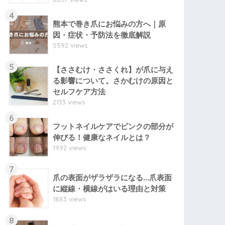
4
熊本で巻き爪にお悩みの方へ｜原
因・症状・予防法を徹底解説
5592 views
5
【ささむけ・ささくれ】が爪に与え
る影響について。さかむけの原因と
セルフケア方法
2133 views
6
フットネイルケアでピンクの部分が
伸びる！健康なネイルとは？
1992 views
7
爪の表面がザラザラになる...爪表面
に縦線・横線がはいる理由と対策
1883 views
8