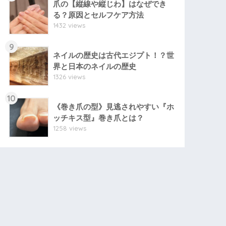
爪の【縦線や縦じわ】はなぜでき
る？原因とセルフケア方法
1432 views
9
ネイルの歴史は古代エジプト！？世
界と日本のネイルの歴史
1326 views
10
《巻き爪の型》見逃されやすい『ホ
ッチキス型』巻き爪とは？
1258 views