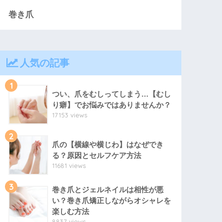
巻き爪
人気の記事
1
つい、爪をむしってしまう…【むし
り癖】でお悩みではありませんか？
17153 views
2
爪の【横線や横じわ】はなぜでき
る？原因とセルフケア方法
11681 views
3
巻き爪とジェルネイルは相性が悪
い？巻き爪矯正しながらオシャレを
楽しむ方法
8837 views